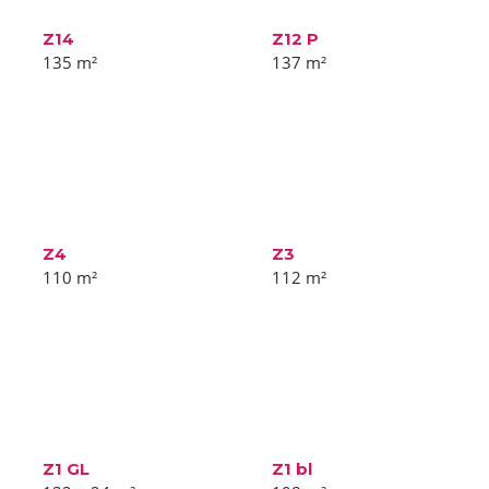
Z14
Z12 P
135
m²
137
m²
Z4
Z3
110
m²
112
m²
Z1 GL
Z1 bl