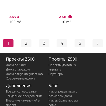
Z470
Z38 dk
109
m²
110
m²
1
2
3
4
5
›
Проекты Z500
Проекты Z500
Дома до 140м²
Проекты домов из
Дома с гаражом
кирпича
Дома для узких участков
Партнеры
Современные дома
Дополнения
Блог
Все для согласования
Как определиться с
Тендерное предложение
размером дома
Внесение изменений в
Как выбрать проект
проект
дома