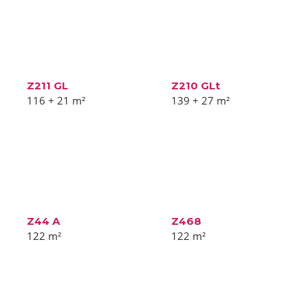
Z211 GL
Z210 GLt
116 + 21
m²
139 + 27
m²
Z44 A
Z468
122
m²
122
m²