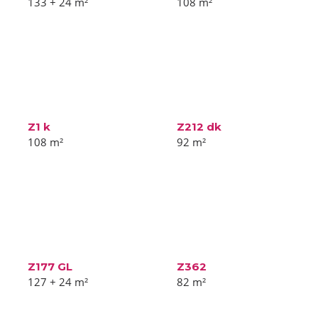
133 + 24
m²
108
m²
Z1 k
Z212 dk
108
m²
92
m²
Z177 GL
Z362
127 + 24
m²
82
m²