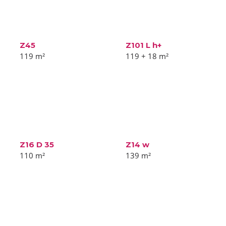
Z45
Z101 L h+
119
m²
119 + 18
m²
Z16 D 35
Z14 w
110
m²
139
m²