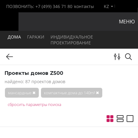
ПОЗВОНИТЬ:
+7 (499) 346 71 80
контакты
KZ
МЕНЮ
ДОМА
ГАРАЖИ
ИНДИВИДУАЛЬНОЕ
ПРОЕКТИРОВАНИЕ
Проекты домов Z500
найдено: 87 проектов домов
мансардные
✖
компактные дома до 140m²
✖
сбросить параметры поиска