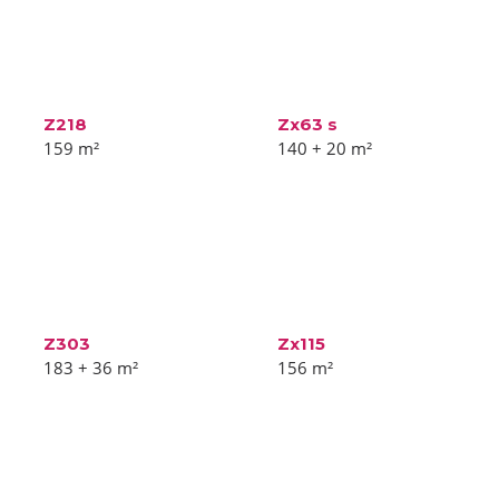
Z218
Zx63 s
159
m²
140 + 20
m²
Z303
Zx115
183 + 36
m²
156
m²