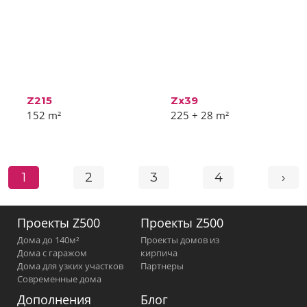
Z215
Zx39
152
m²
225 + 28
m²
1
2
3
4
›
Проекты Z500
Проекты Z500
Дома до 140м²
Проекты домов из
Дома с гаражом
кирпича
Дома для узких участков
Партнеры
Современные дома
Дополнения
Блог