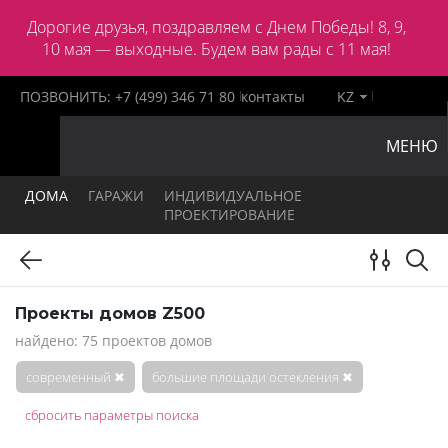
Дорогие друзья, поздравляем с Днем Победы! 8, 9,
10 мая — выходные. Будем вам рады с 11 мая!
ПОЗВОНИТЬ:
+7 (499) 346 71 80
контакты
KZ
МЕНЮ
ДОМА
ГАРАЖИ
ИНДИВИДУАЛЬНОЕ
ПРОЕКТИРОВАНИЕ
Проекты домов Z500
найдено: 75 проектов домов
современный
✖
большие площади остекления
✖
сбросить параметры поиска