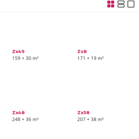
Zx49
Zx8
159 + 30
m²
171 + 19
m²
Zx48
Zx58
248 + 36
m²
207 + 38
m²