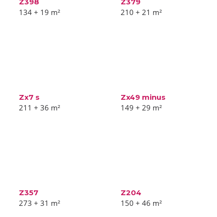
Z398
Z379
134 + 19
m²
210 + 21
m²
Zx7 s
Zx49 minus
211 + 36
m²
149 + 29
m²
Z357
Z204
273 + 31
m²
150 + 46
m²