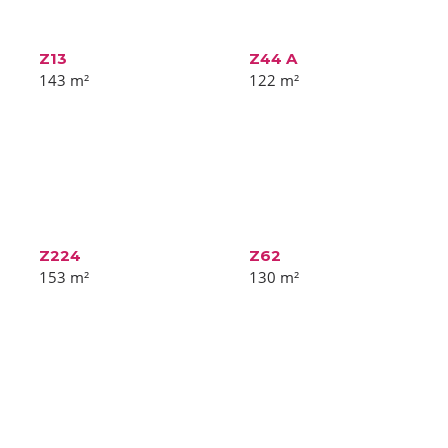
Z13
Z44 A
143
m²
122
m²
Z224
Z62
153
m²
130
m²