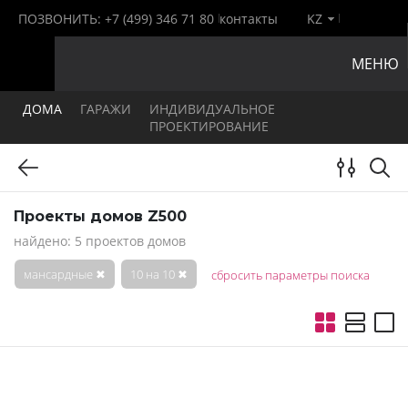
ПОЗВОНИТЬ:
+7 (499) 346 71 80
контакты
KZ
МЕНЮ
ДОМА
ГАРАЖИ
ИНДИВИДУАЛЬНОЕ
ПРОЕКТИРОВАНИЕ
Проекты домов Z500
найдено: 5 проектов домов
мансардные
✖
10 на 10
✖
сбросить параметры поиска