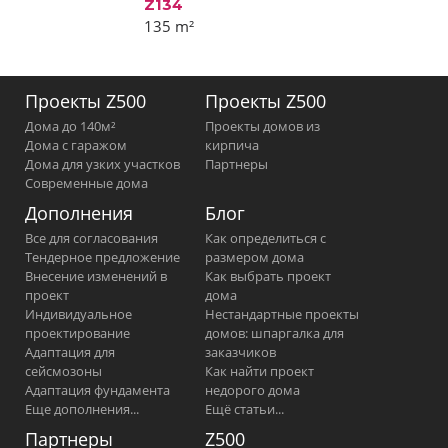
Z134
135
m²
Проекты Z500
Проекты Z500
Дома до 140м²
Проекты домов из
Дома с гаражом
кирпича
Дома для узких участков
Партнеры
Современные дома
Дополнения
Блог
Все для согласования
Как определиться с
Тендерное предложение
размером дома
Внесение изменений в
Как выбрать проект
проект
дома
Индивидуальное
Нестандартные проекты
проектирование
домов: шпаргалка для
Адаптация для
заказчиков
сейсмозоны
Как найти проект
Адаптация фундамента
недорого дома
Еще дополнения...
Ещё статьи...
Партнеры
Z500