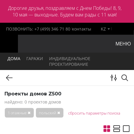
Дорогие друзья, поздравляем с Днем Победы! 8, 9,
10 мая — выходные. Будем вам рады с 11 мая!
ПОЗВОНИТЬ:
+7 (499) 346 71 80
контакты
KZ
МЕНЮ
ДОМА
ГАРАЖИ
ИНДИВИДУАЛЬНОЕ
ПРОЕКТИРОВАНИЕ
Проекты домов Z500
найдено: 0 проектов домов
1-этажные
✖
польский
✖
сбросить параметры поиска