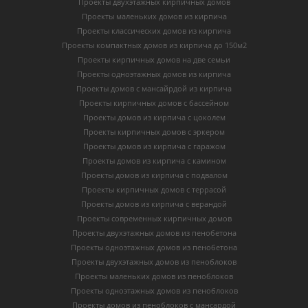
Проекты двухэтажных кирпичных домов
Проекты маленьких домов из кирпича
Проекты классических домов из кирпича
Проекты компактных домов из кирпича до 150м2
Проекты кирпичных домов на две семьи
Проекты одноэтажных домов из кирпича
Проекты домов с мансайрдой из кирпича
Проекты кирпичных домов с бассейном
Проекты домов из кирпича с цоколем
Проекты кирпичных домов с эркером
Проекты домов из кирпича с гаражом
Проекты домов из кирпича с камином
Проекты домов из кирпича с подвалом
Проекты кирпичных домов с террасой
Проекты домов из кирпича с верандой
Проекты современных кирпичных домов
Проекты двухэтажных домов из пенобетона
Проекты одноэтажных домов из пенобетона
Проекты двухэтажных домов из пеноблоков
Проекты маленьких домов из пеноблоков
Проекты одноэтажных домов из пеноблоков
Проекты домов из пеноблоков с мансардой