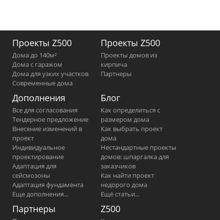
Проекты Z500
Проекты Z500
Дома до 140м²
Проекты домов из
Дома с гаражом
кирпича
Дома для узких участков
Партнеры
Современные дома
Дополнения
Блог
Все для согласования
Как определиться с
Тендерное предложение
размером дома
Внесение изменений в
Как выбрать проект
проект
дома
Индивидуальное
Нестандартные проекты
проектирование
домов: шпаргалка для
Адаптация для
заказчиков
сейсмозоны
Как найти проект
Адаптация фундамента
недорого дома
Еще дополнения...
Ещё статьи...
Партнеры
Z500