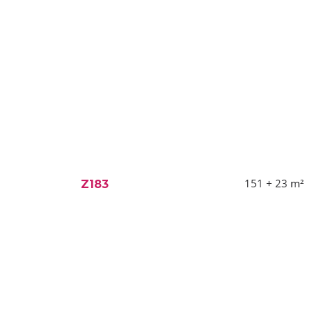
151 + 23
m²
Z183