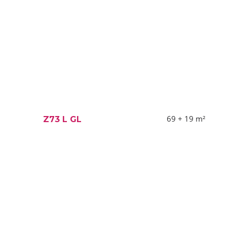
69 + 19
m²
Z73 L GL