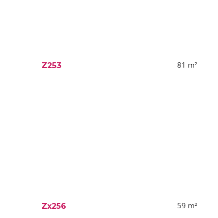
81
m²
Z253
59
m²
Zx256