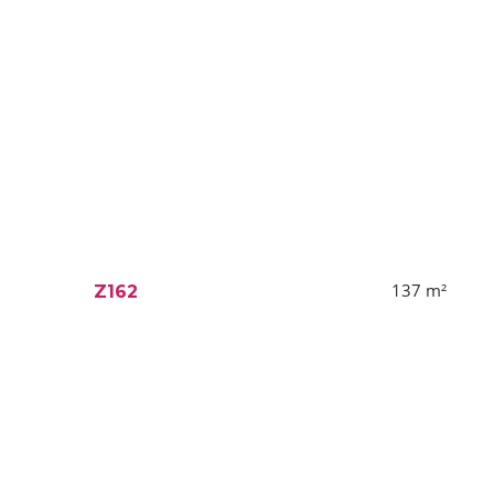
137
m²
Z162