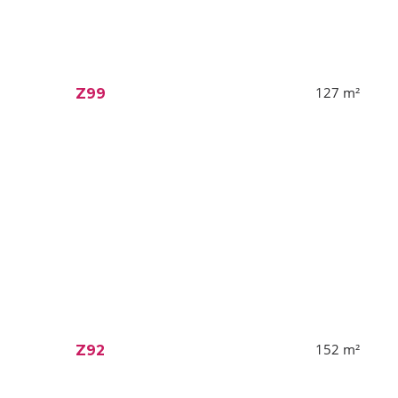
127
m²
Z99
152
m²
Z92