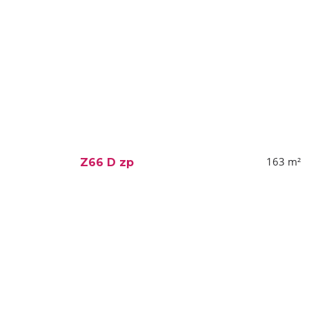
163
m²
Z66 D zp