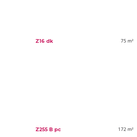
75
m²
Z16 dk
172
m²
Z255 B pc