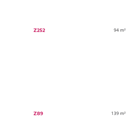
94
m²
Z252
139
m²
Z89