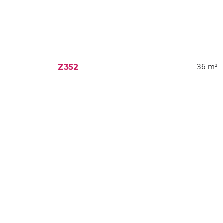
36
m²
Z352