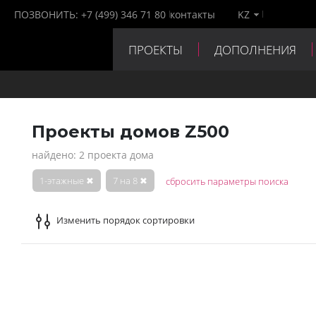
ПОЗВОНИТЬ:
+7 (499) 346 71 80
контакты
KZ
ПРОЕКТЫ
ДОПОЛНЕНИЯ
ПАРТНЕРЫ
КОНТАКТЫ
Проекты домов Z500
найдено: 2 проекта дома
1-этажные
✖
7 на 8
✖
сбросить параметры поиска
Изменить порядок сортировки