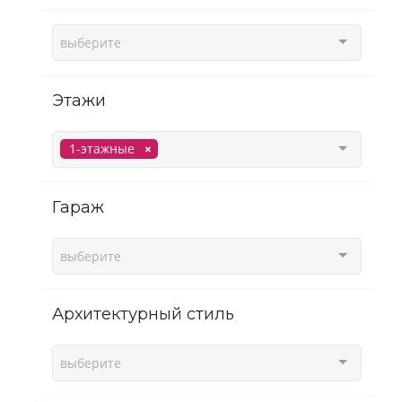
выберите
этажи
1-этажные
гараж
выберите
Архитектурный стиль
выберите