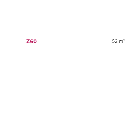
52
m²
Z60