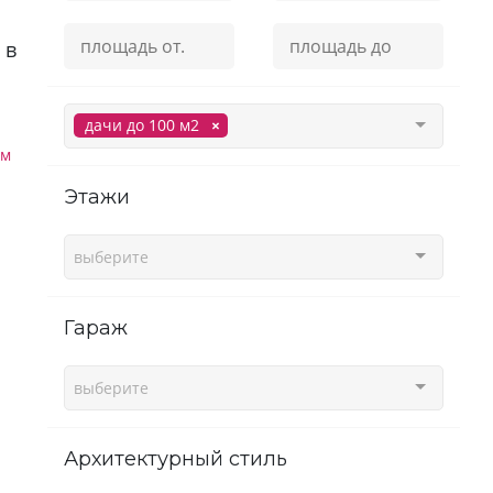
 в
дачи до 100 м2
ам
этажи
выберите
гараж
выберите
Архитектурный стиль