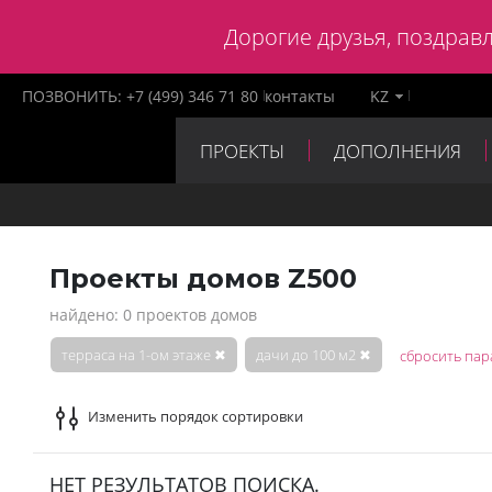
Дорогие друзья, поздравл
ПОЗВОНИТЬ:
+7 (499) 346 71 80
контакты
KZ
ПРОЕКТЫ
ДОПОЛНЕНИЯ
ПАРТНЕРЫ
КОНТАКТЫ
Проекты домов Z500
найдено: 0 проектов домов
терраса на 1-ом этаже
✖
дачи до 100 м2
✖
сбросить пар
Изменить порядок сортировки
НЕТ РЕЗУЛЬТАТОВ ПОИСКА.