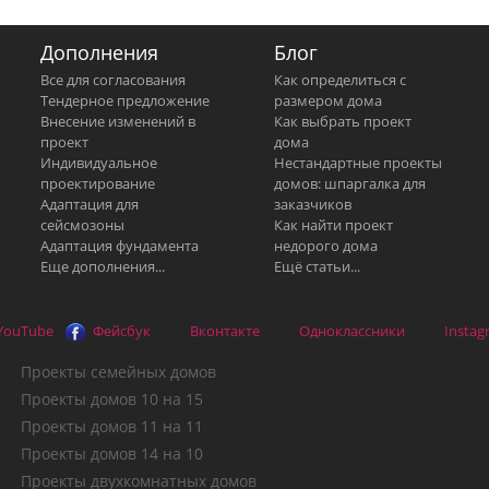
Дополнения
Блог
Все для согласования
Как определиться с
Тендерное предложение
размером дома
Внесение изменений в
Как выбрать проект
проект
дома
Индивидуальное
Нестандартные проекты
проектирование
домов: шпаргалка для
Адаптация для
заказчиков
сейсмозоны
Как найти проект
Адаптация фундамента
недорого дома
Еще дополнения...
Ещё статьи...
YouTube
Фейсбук
Вконтакте
Одноклассники
Instag
Проекты семейных домов
Проекты домов 10 на 15
Проекты домов 11 на 11
Проекты домов 14 на 10
Проекты двухкомнатных домов