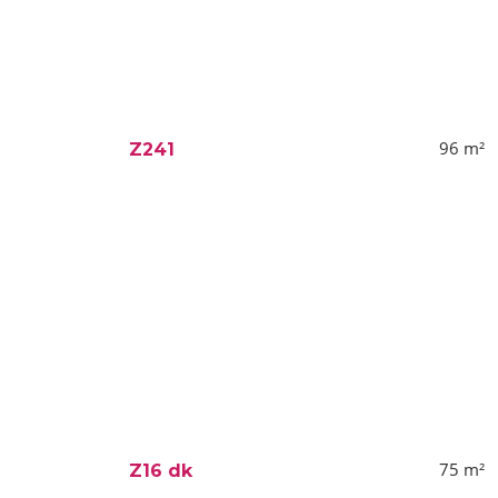
96
m²
Z241
75
m²
Z16 dk