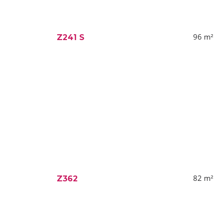
96
m²
Z241 S
82
m²
Z362