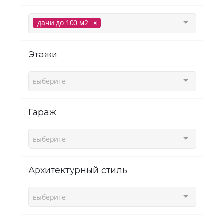
дачи до 100 м2
этажи
выберите
гараж
выберите
Архитектурный стиль
выберите