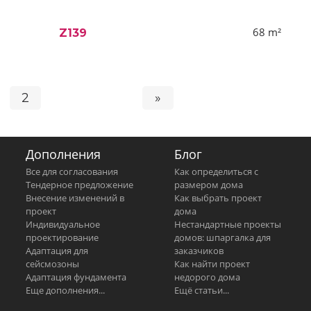
68
m²
Z139
2
»
Дополнения
Блог
Все для согласования
Как определиться с
Тендерное предложение
размером дома
Внесение изменений в
Как выбрать проект
проект
дома
Индивидуальное
Нестандартные проекты
проектирование
домов: шпаргалка для
Адаптация для
заказчиков
сейсмозоны
Как найти проект
Адаптация фундамента
недорого дома
Еще дополнения...
Ещё статьи...