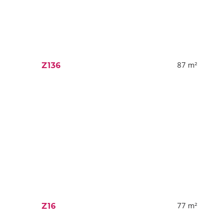
87
m²
Z136
77
m²
Z16