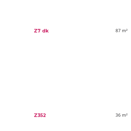
87
m²
Z7 dk
36
m²
Z352