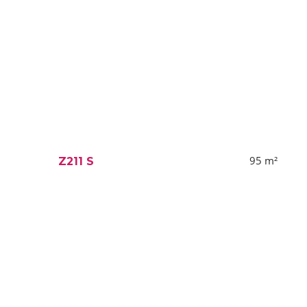
95
m²
Z211 S