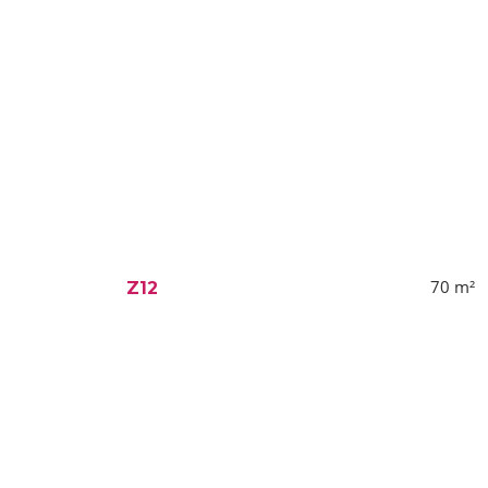
70
m²
Z12