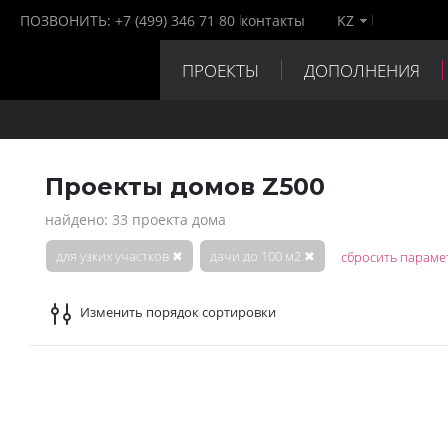
ПОЗВОНИТЬ:
+7 (499) 346 71 80
контакты
KZ
ПРОЕКТЫ
ДОПОЛНЕНИЯ
ПАРТНЕРЫ
КОНТАКТЫ
Проекты домов Z500
найдено: 33 проекта дома
для узких участков
✖
дачи до 100 м2
✖
сбросить параме
Изменить порядок сортировки