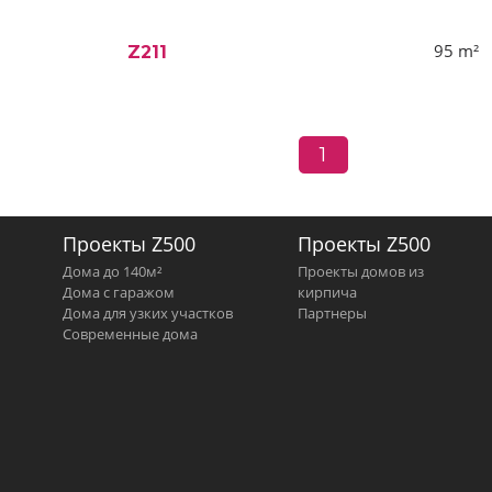
95
m²
Z211
1
Проекты Z500
Проекты Z500
Дома до 140м²
Проекты домов из
Дома с гаражом
кирпича
Дома для узких участков
Партнеры
Современные дома