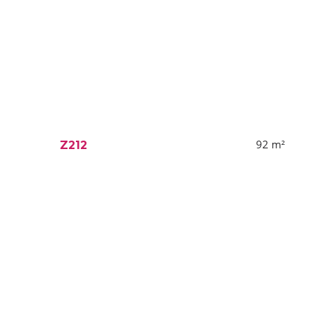
92
m²
Z212