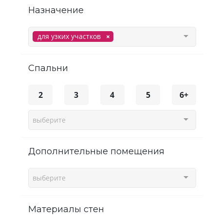
Назначение
для узких участков
спальни
2
3
4
5
6+
выберите
Дополнительные помещения
выберите
Материалы стен