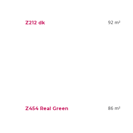
92
m²
Z212 dk
86
m²
Z454 Real Green