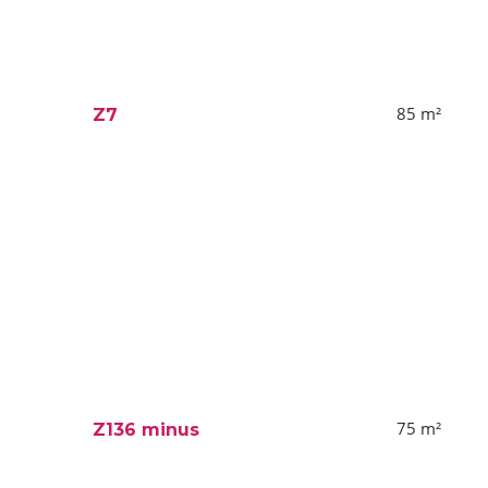
85
m²
Z7
75
m²
Z136 minus