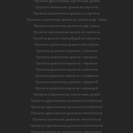
Проекты двухэтажных кирпичных домов
Проекты маленьких домов из кирпича
Проекты классических домов из кирпича
Проекты компактных домов из кирпича до 150м2
Проекты кирпичных домов на две семьи
Проекты одноэтажных домов из кирпича
Проекты домов с мансайрдой из кирпича
Проекты кирпичных домов с бассейном
Проекты домов из кирпича с цоколем
Проекты кирпичных домов с эркером
Проекты домов из кирпича с гаражом
Проекты домов из кирпича с камином
Проекты домов из кирпича с подвалом
Проекты кирпичных домов с террасой
Проекты домов из кирпича с верандой
Проекты современных кирпичных домов
Проекты двухэтажных домов из пенобетона
Проекты одноэтажных домов из пенобетона
Проекты двухэтажных домов из пеноблоков
Проекты маленьких домов из пеноблоков
Проекты одноэтажных домов из пеноблоков
Проекты домов из пеноблоков с мансардой