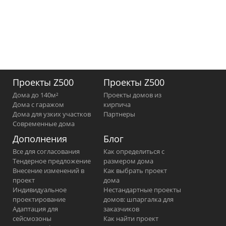
Проекты Z500
Проекты Z500
Дома до 140м²
Проекты домов из
Дома с гаражом
кирпича
Дома для узких участков
Партнеры
Современные дома
Дополнения
Блог
Все для согласования
Как определиться с
Тендерное предложение
размером дома
Внесение изменений в
Как выбрать проект
проект
дома
Индивидуальное
Нестандартные проекты
проектирование
домов: шпаргалка для
Адаптация для
заказчиков
сейсмозоны
Как найти проект