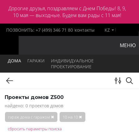
Дорогие друзья, поздравляем с Днем Победы! 8, 9,
10 мая — выходные. Будем вам рады с 11 мая!
ПОЗВОНИТЬ:
+7 (499) 346 71 80
контакты
KZ
МЕНЮ
ДОМА
ГАРАЖИ
ИНДИВИДУАЛЬНОЕ
ПРОЕКТИРОВАНИЕ
Проекты домов Z500
найдено: 0 проектов домов
гараж дома с гаражом
✖
10 на 10
✖
сбросить параметры поиска