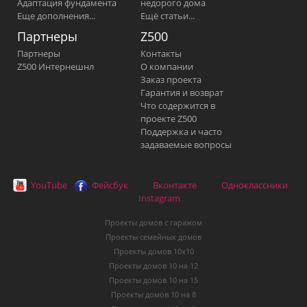
Адаптация фундамента
недорого дома
Еще дополнения...
Ещё статьи...
Партнеры
Z500
Партнеры
Контакты
Z500 Интернешнл
О компании
Заказ проекта
Гарантия и возврат
Что содержится в
проекте Z500
Поддержка и часто
задаваемые вопросы
YouTube
Фейсбук
Вконтакте
Одноклассники
Instagram
Проекты домов с гаражом
Проекты семейных домов
Проекты домов 10х10
Проекты домов 10 на 12
Проекты домов 10 на 15
Проекты домов 10 на 8